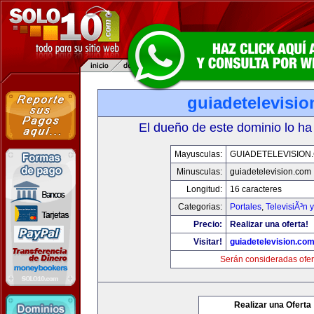
guiadetelevisi
El dueño de este dominio lo ha
Mayusculas:
GUIADETELEVISION
Minusculas:
guiadetelevision.com
Longitud:
16 caracteres
Categorias:
Portales
,
TelevisiÃ³n 
Precio:
Realizar una oferta!
Visitar!
guiadetelevision.co
Serán consideradas ofer
Realizar una Oferta