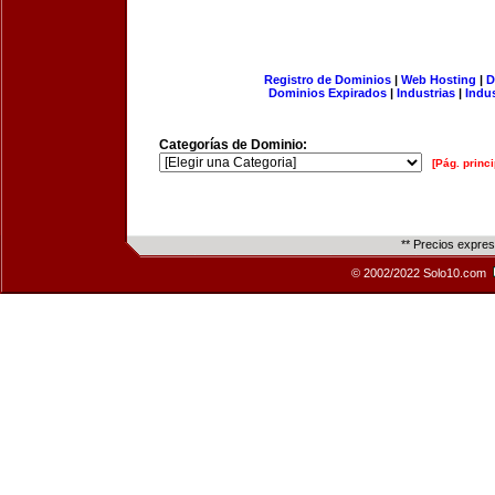
Registro de Dominios
|
Web Hosting
|
D
Dominios Expirados
|
Industrias
|
Indu
Categorías de Dominio:
[Pág. princi
** Precios expre
© 2002/2022 Solo10.com