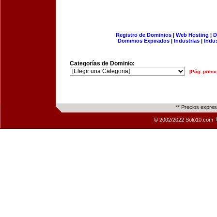
Registro de Dominios
|
Web Hosting
|
D
Dominios Expirados
|
Industrias
|
Indu
Categorías de Dominio:
[Pág. princi
** Precios expre
© 2002/2022 Solo10.com