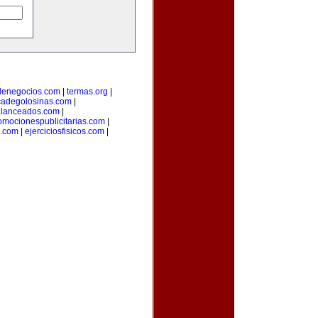
denegocios.com
|
termas.org
|
icadegolosinas.com
|
alanceados.com
|
omocionespublicitarias.com
|
a.com
|
ejerciciosfisicos.com
|