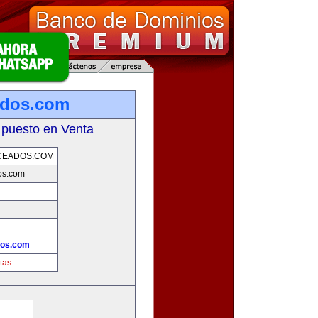
ados.com
 puesto en Venta
CEADOS.COM
os.com
dos.com
tas