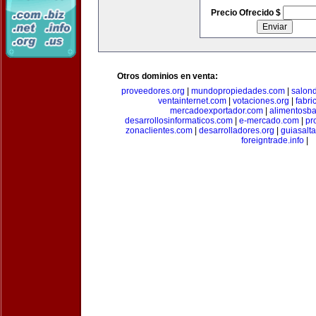
Precio Ofrecido $
Otros dominios en venta:
proveedores.org
|
mundopropiedades.com
|
salon
ventainternet.com
|
votaciones.org
|
fabr
mercadoexportador.com
|
alimentosb
desarrollosinformaticos.com
|
e-mercado.com
|
pr
zonaclientes.com
|
desarrolladores.org
|
guiasalt
foreigntrade.info
|