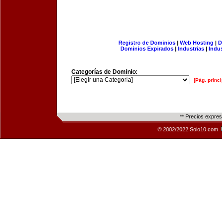
Registro de Dominios
|
Web Hosting
|
D
Dominios Expirados
|
Industrias
|
Indu
Categorías de Dominio:
[Pág. princi
** Precios expre
© 2002/2022 Solo10.com