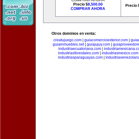
COMPRAR AHORA
Precio $
8,500.00
Precio 
COMPRAR AHORA
Otros dominios en venta:
creatujuego.com
|
guiacomercioexterior.com
|
guiae
guiainmuebles.net
|
guiajujuy.com
|
guiaproveedor
industriaecuatoriana.com
|
industriamexicana.
industriasforestales.com
|
industriasmexico.com
industriasparaguayas.com
|
industriavenezolan