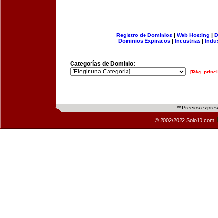
Registro de Dominios
|
Web Hosting
|
D
Dominios Expirados
|
Industrias
|
Indu
Categorías de Dominio:
[Pág. princi
** Precios expre
© 2002/2022 Solo10.com