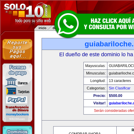
guiabariloche
El dueño de este dominio lo ha
Mayusculas:
GUIABARILOC
Minusculas:
guiabariloche.
Longitud:
13 caracteres
Categorias:
Sin Clasificar
Precio:
$500.00
Visitar!
guiabariloche
Serán consideradas ofer
R