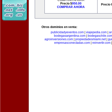
COMPRAR AHORA
Precio $
950.00
Precio 
COMPRAR AHORA
Otros dominios en venta:
publicidadyeventos.com
|
viajepedia.com
|
ar
bodegasargentina.com
|
bodegaschile.co
agroinversiones.com
|
propiedadesmiami.net
|
gu
empresasconectadas.com
|
reinvertir.com