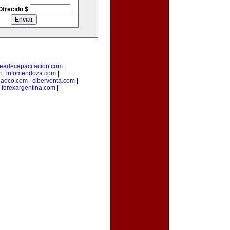
Ofrecido $
eadecapacitacion.com
|
m
|
infomendoza.com
|
iaeco.com
|
ciberventa.com
|
|
forexargentina.com
|