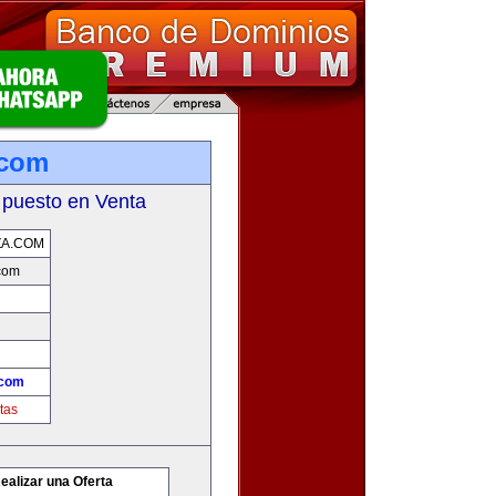
.com
 puesto en Venta
ZA.COM
com
.com
tas
ealizar una Oferta