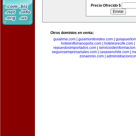
Precio Ofrecido $
Otros dominios en venta:
guialima.com
|
guiamontevideo.com
|
guiapuertor
hotelesflorianopolis.com
|
hotelesrecife.com
|
repuestosimportados.com
|
serviciodeinformacio
segurosempresariales.com
|
casasenchile.com
|
me
zonainmo.com
|
administracionco