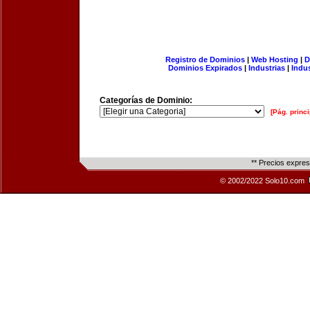
Registro de Dominios
|
Web Hosting
|
D
Dominios Expirados
|
Industrias
|
Indu
Categorías de Dominio:
[Pág. princi
** Precios expre
© 2002/2022 Solo10.com