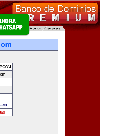
com
P.COM
com
.com
tas