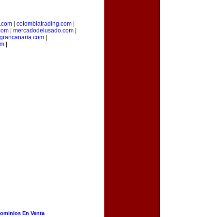
.com
|
colombiatrading.com
|
.com
|
mercadodelusado.com
|
grancanaria.com
|
om
|
ominios En Venta