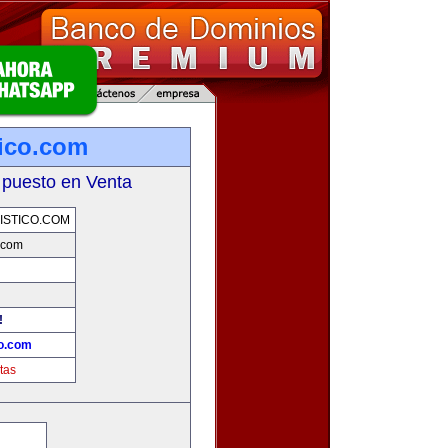
tico.com
 puesto en Venta
ISTICO.COM
o.com
!
co.com
tas