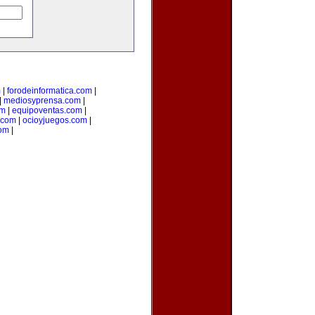
m
|
forodeinformatica.com
|
|
mediosyprensa.com
|
om
|
equipoventas.com
|
o.com
|
ocioyjuegos.com
|
com
|