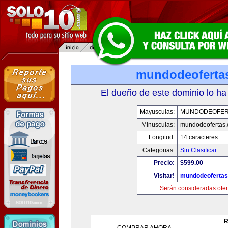
mundodeoferta
El dueño de este dominio lo ha
Mayusculas:
MUNDODEOFER
Minusculas:
mundodeofertas
Longitud:
14 caracteres
Categorias:
Sin Clasificar
Precio:
$599.00
Visitar!
mundodeoferta
Serán consideradas ofer
R