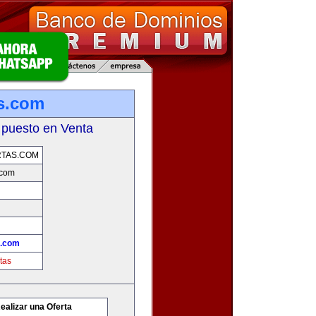
s.com
 puesto en Venta
TAS.COM
.com
s.com
tas
ealizar una Oferta