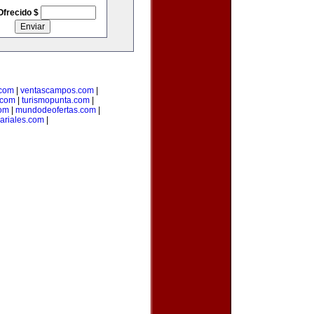
Ofrecido $
.com
|
ventascampos.com
|
.com
|
turismopunta.com
|
com
|
mundodeofertas.com
|
ariales.com
|