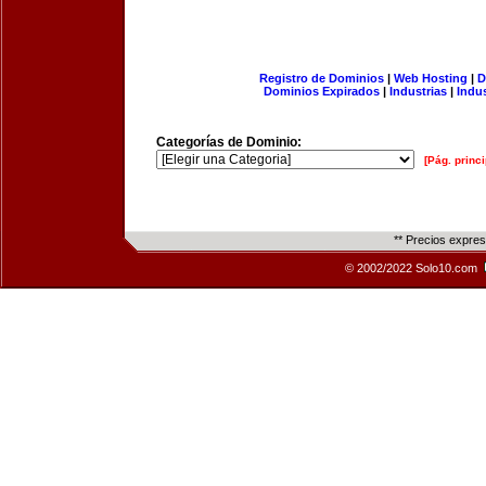
Registro de Dominios
|
Web Hosting
|
D
Dominios Expirados
|
Industrias
|
Indu
Categorías de Dominio:
[Pág. princi
** Precios expre
© 2002/2022 Solo10.com