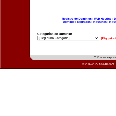
Registro de Dominios
|
Web Hosting
|
D
Dominios Expirados
|
Industrias
|
Indu
Categorías de Dominio:
[Pág. princi
** Precios expre
© 2002/2022 Solo10.com