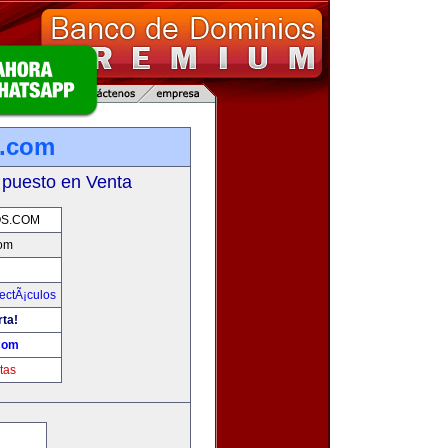
.com
 puesto en Venta
S.COM
om
ectÃ¡culos
rta!
com
tas