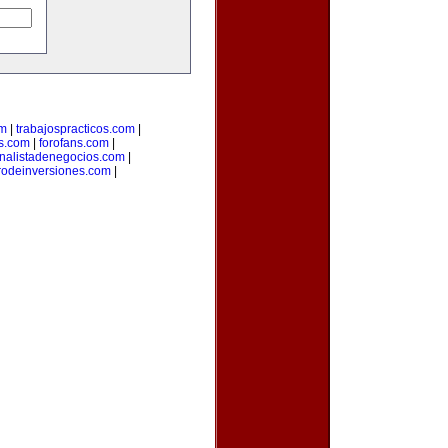
om
|
trabajospracticos.com
|
s.com
|
forofans.com
|
nalistadenegocios.com
|
rodeinversiones.com
|