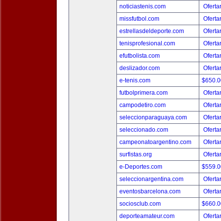
noticiastenis.com
Oferta
missfutbol.com
Oferta
estrellasdeldeporte.com
Oferta
tenisprofesional.com
Oferta
efutbolista.com
Oferta
deslizador.com
Oferta
e-tenis.com
$650.
futbolprimera.com
Oferta
campodetiro.com
Oferta
seleccionparaguaya.com
Oferta
seleccionado.com
Oferta
campeonatoargentino.com
Oferta
surfistas.org
Oferta
e-Deportes.com
$559.
seleccionargentina.com
Oferta
eventosbarcelona.com
Oferta
sociosclub.com
$660.
deporteamateur.com
Oferta